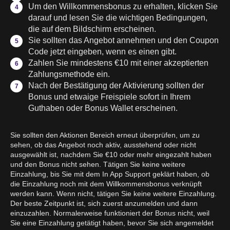
Um den Willkommensbonus zu erhalten, klicken Sie
darauf und lesen Sie die wichtigen Bedingungen,
die auf dem Bildschirm erscheinen.
Sie sollten das Angebot annehmen und den Coupon
Code jetzt eingeben, wenn es einen gibt.
Zahlen Sie mindestens €10 mit einer akzeptierten
Zahlungsmethode ein.
Nach der Bestätigung der Aktivierung sollten der
Bonus und etwaige Freispiele sofort in Ihrem
Guthaben oder Bonus Wallet erscheinen.
Sie sollten den Aktionen Bereich erneut überprüfen, um zu
sehen, ob das Angebot noch aktiv, ausstehend oder nicht
ausgewählt ist, nachdem Sie €10 oder mehr eingezahlt haben
und den Bonus nicht sehen. Tätigen Sie keine weitere
Einzahlung, bis Sie mit dem In App Support geklärt haben, ob
die Einzahlung noch mit dem Willkommensbonus verknüpft
werden kann. Wenn nicht, tätigen Sie keine weitere Einzahlung.
Der beste Zeitpunkt ist, sich zuerst anzumelden und dann
einzuzahlen. Normalerweise funktioniert der Bonus nicht, weil
Sie eine Einzahlung getätigt haben, bevor Sie sich angemeldet