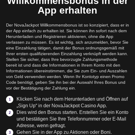
Willkommensbonus in der
App erhalten
Der NovaJackpot Willkommensbonus ist so konzipiert, dass er in
der App einfach zu erhalten ist. Sie können ihn sofort nach dem
Herunterladen und Registrieren aktivieren, ohne die App
verlassen zu müssen. Es ist wichtig, sich anzumelden, bevor Sie
eine Einzahlung tätigen, damit der Bonus ordnungsgemäß mit
Ihrer ersten qualifizierenden Einzahlung verknüpft werden kann.
Stellen Sie sicher, dass Ihre bevorzugte Zahlungsmethode
bereit ist und dass die Informationen in Ihrem Konto mit den
Informationen übereinstimmen, die Sie zum Ein- und Auszahlen
von Geld verwenden werden. Wenn Ihr Kontotyp einen Promo
Code benötigt, geben Sie ihn bei der Auswahl Ihres Bonus und
vor der Bestätigung der Zahlung ein.
Klicken Sie nach dem Herunterladen und Öffnen auf
„Sign Up“ in der NovaJackpot Casino App.
Dies wird den Bonus starten. Erstellen Sie ein Konto
und bestätigen Sie Ihre Telefonnummer oder E-Mail
Adresse, wenn gefragt.
Gehen Sie in der App zu Aktionen oder Boni.