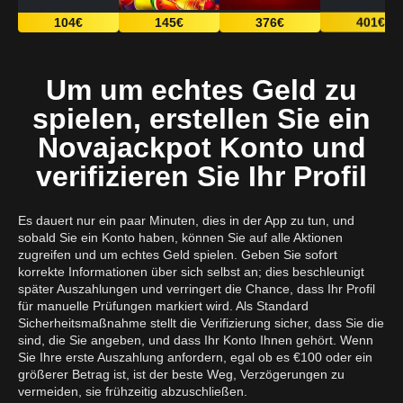
104€
145€
376€
401€
Um um echtes Geld zu
spielen, erstellen Sie ein
Novajackpot Konto und
verifizieren Sie Ihr Profil
Es dauert nur ein paar Minuten, dies in der App zu tun, und
sobald Sie ein Konto haben, können Sie auf alle Aktionen
zugreifen und um echtes Geld spielen. Geben Sie sofort
korrekte Informationen über sich selbst an; dies beschleunigt
später Auszahlungen und verringert die Chance, dass Ihr Profil
für manuelle Prüfungen markiert wird. Als Standard
Sicherheitsmaßnahme stellt die Verifizierung sicher, dass Sie die
sind, die Sie angeben, und dass Ihr Konto Ihnen gehört. Wenn
Sie Ihre erste Auszahlung anfordern, egal ob es €100 oder ein
größerer Betrag ist, ist der beste Weg, Verzögerungen zu
vermeiden, sie frühzeitig abzuschließen.