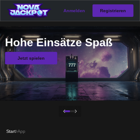
Anmelden
Registrieren
Hohe Einsätze Spaß
Jetzt spielen
Start
App