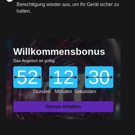
Berechtigung wieder aus, um Ihr Gerät sicher zu
halten.
Willkommensbonus
Das Angebot ist gültig:
52
12
28
Stunden
Minuten
Sekunden
Bonus erhalten