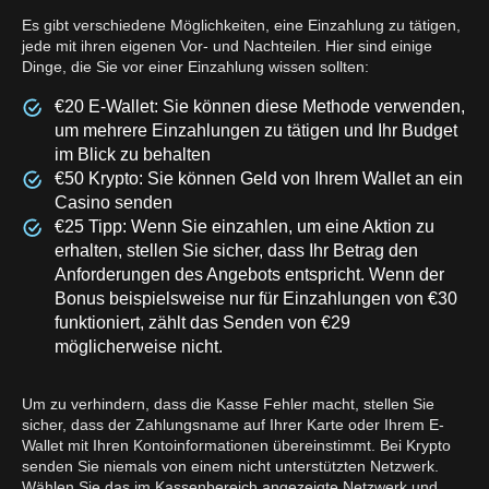
Es gibt verschiedene Möglichkeiten, eine Einzahlung zu tätigen,
jede mit ihren eigenen Vor- und Nachteilen. Hier sind einige
Dinge, die Sie vor einer Einzahlung wissen sollten:
€20 E-Wallet: Sie können diese Methode verwenden,
um mehrere Einzahlungen zu tätigen und Ihr Budget
im Blick zu behalten
€50 Krypto: Sie können Geld von Ihrem Wallet an ein
Casino senden
€25 Tipp: Wenn Sie einzahlen, um eine Aktion zu
erhalten, stellen Sie sicher, dass Ihr Betrag den
Anforderungen des Angebots entspricht. Wenn der
Bonus beispielsweise nur für Einzahlungen von €30
funktioniert, zählt das Senden von €29
möglicherweise nicht.
Um zu verhindern, dass die Kasse Fehler macht, stellen Sie
sicher, dass der Zahlungsname auf Ihrer Karte oder Ihrem E-
Wallet mit Ihren Kontoinformationen übereinstimmt. Bei Krypto
senden Sie niemals von einem nicht unterstützten Netzwerk.
Wählen Sie das im Kassenbereich angezeigte Netzwerk und