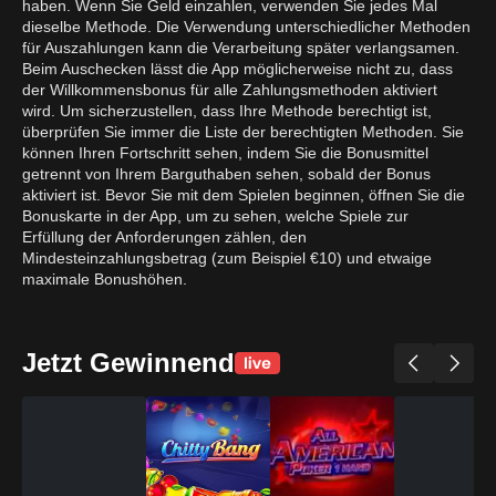
haben. Wenn Sie Geld einzahlen, verwenden Sie jedes Mal
dieselbe Methode. Die Verwendung unterschiedlicher Methoden
für Auszahlungen kann die Verarbeitung später verlangsamen.
Beim Auschecken lässt die App möglicherweise nicht zu, dass
der Willkommensbonus für alle Zahlungsmethoden aktiviert
wird. Um sicherzustellen, dass Ihre Methode berechtigt ist,
überprüfen Sie immer die Liste der berechtigten Methoden. Sie
können Ihren Fortschritt sehen, indem Sie die Bonusmittel
getrennt von Ihrem Barguthaben sehen, sobald der Bonus
aktiviert ist. Bevor Sie mit dem Spielen beginnen, öffnen Sie die
Bonuskarte in der App, um zu sehen, welche Spiele zur
Erfüllung der Anforderungen zählen, den
Mindesteinzahlungsbetrag (zum Beispiel €10) und etwaige
maximale Bonushöhen.
Jetzt Gewinnend