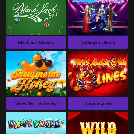
der Novajackpot App einzuzahlen: Bankkarten, beliebte
E-Wallets und Kryptowährung
Was sind die Auszahlungszeiten und Know Your
Customer (KYC) Prüfungen für Abhebungen aus der
Novajackpot Casino App?
Mindest- und Höchstgrenzen für Einzahlungen, Einsätze
Blackjack Classic
Schlagermillions
und Auszahlungen
Die mobilen Casino Spiele von Novajackpot umfassen
Slots und Live Dealer Spiele
Mobile Slots: Schnelle Auswahl und große Features
Die Live Dealer Spiele von Novajackpot sind für
Personen gedacht, die einen sozialeren und
realistischeren Groove als reines RNG-Spiel wünschen
Show Me The Honey
Dragon Lines
Sicherheitsregeln und Informationen zu den Lizenzen
von Novajackpot