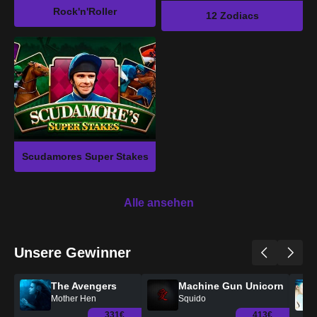
Rock'n'Roller
12 Zodiacs
Scudamores Super Stakes
Alle ansehen
Unsere Gewinner
The Avengers
Machine Gun Unicorn
Mother Hen
Squidо
331€
413€