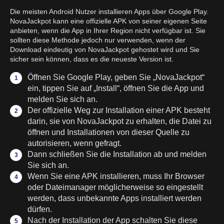
Die meisten Android Nutzer installieren Apps über Google Play.
NovaJackpot kann eine offizielle APK von seiner eigenen Seite
anbieten, wenn die App in Ihrer Region nicht verfügbar ist. Sie
sollten diese Methode jedoch nur verwenden, wenn der
Download eindeutig von NovaJackpot gehostet wird und Sie
sicher sein können, dass es die neueste Version ist.
Öffnen Sie Google Play, geben Sie „NovaJackpot“
ein, tippen Sie auf „Install“, öffnen Sie die App und
melden Sie sich an.
Der offizielle Weg zur Installation einer APK besteht
darin, sie von NovaJackpot zu erhalten, die Datei zu
öffnen und Installationen von dieser Quelle zu
autorisieren, wenn gefragt.
Dann schließen Sie die Installation ab und melden
Sie sich an.
Wenn Sie eine APK installieren, muss Ihr Browser
oder Dateimanager möglicherweise so eingestellt
werden, dass unbekannte Apps installiert werden
dürfen.
Nach der Installation der App schalten Sie diese