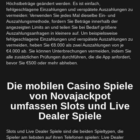
Höchstbeträge geändert werden. Es ist einfach,
fehlgeschlagene Einzahlungen und verspätete Auszahlungen zu
vermeiden: Verwenden Sie jedes Mal dieselbe Ein- und
Auszahlungsmethode, fordern Sie Beträge innerhalb der
angezeigten Limits an und teilen Sie bei Bedarf größere
Auszahlungsanfragen in kleinere auf. Um beispielsweise
fehlgeschlagene Einzahlungen und verspätete Auszahlungen zu
vermeiden, heben Sie €8.000 als zwei Auszahlungen von je
€4.000 ab. Sie können Unterbrechungen vermeiden, indem Sie
alle zusätzlichen Prüfungen durchführen, die die App anfordert,
bevor Sie €500 oder mehr abheben.
Die mobilen Casino Spiele
von Novajackpot
umfassen Slots und Live
Dealer Spiele
Slots und Live Dealer Spiele sind die beiden Spieltypen, die
Spieler am liebsten auf ihren Telefonen spielen: Live Dealer