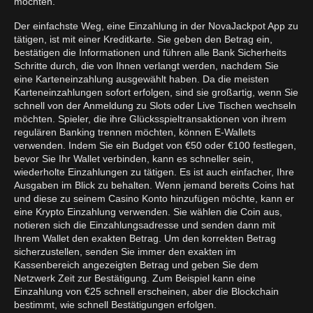
möchten.
Der einfachste Weg, eine Einzahlung in der NovaJackpot App zu
tätigen, ist mit einer Kreditkarte. Sie geben den Betrag ein,
bestätigen die Informationen und führen alle Bank Sicherheits
Schritte durch, die von Ihnen verlangt werden, nachdem Sie
eine Karteneinzahlung ausgewählt haben. Da die meisten
Karteneinzahlungen sofort erfolgen, sind sie großartig, wenn Sie
schnell von der Anmeldung zu Slots oder Live Tischen wechseln
möchten. Spieler, die ihre Glücksspieltransaktionen von ihrem
regulären Banking trennen möchten, können E-Wallets
verwenden. Indem Sie ein Budget von €50 oder €100 festlegen,
bevor Sie Ihr Wallet verbinden, kann es schneller sein,
wiederholte Einzahlungen zu tätigen. Es ist auch einfacher, Ihre
Ausgaben im Blick zu behalten. Wenn jemand bereits Coins hat
und diese zu seinem Casino Konto hinzufügen möchte, kann er
eine Krypto Einzahlung verwenden. Sie wählen die Coin aus,
notieren sich die Einzahlungsadresse und senden dann mit
Ihrem Wallet den exakten Betrag. Um den korrekten Betrag
sicherzustellen, senden Sie immer den exakten im
Kassenbereich angezeigten Betrag und geben Sie dem
Netzwerk Zeit zur Bestätigung. Zum Beispiel kann eine
Einzahlung von €25 schnell erscheinen, aber die Blockchain
bestimmt, wie schnell Bestätigungen erfolgen.