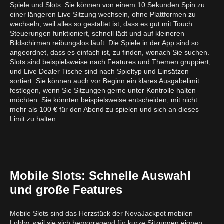
Spiele und Slots. Sie können von einem 10 Sekunden Spin zu
einer längeren Live Sitzung wechseln, ohne Plattformen zu
wechseln, weil alles so gestaltet ist, dass es gut mit Touch
Steuerungen funktioniert, schnell lädt und auf kleineren
Bildschirmen reibungslos läuft. Die Spiele in der App sind so
angeordnet, dass es einfach ist, zu finden, wonach Sie suchen.
Slots sind beispielsweise nach Features und Themen gruppiert,
und Live Dealer Tische sind nach Spieltyp und Einsätzen
sortiert. Sie können auch vor Beginn ein klares Ausgabelimit
festlegen, wenn Sie Sitzungen gerne unter Kontrolle halten
möchten. Sie könnten beispielsweise entscheiden, mit nicht
mehr als 100 € für den Abend zu spielen und sich an dieses
Limit zu halten.
Mobile Slots: Schnelle Auswahl
und große Features
Mobile Slots sind das Herzstück der NovaJackpot mobilen
Lobby, weil sie sich hervorragend für kurze Sitzungen eignen.