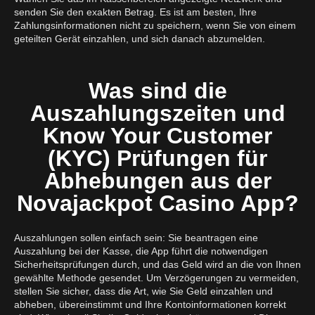
senden Sie den exakten Betrag. Es ist am besten, Ihre
Zahlungsinformationen nicht zu speichern, wenn Sie von einem
geteilten Gerät einzahlen, und sich danach abzumelden.
Was sind die
Auszahlungszeiten und
Know Your Customer
(KYC) Prüfungen für
Abhebungen aus der
Novajackpot Casino App?
Auszahlungen sollen einfach sein: Sie beantragen eine
Auszahlung bei der Kasse, die App führt die notwendigen
Sicherheitsprüfungen durch, und das Geld wird an die von Ihnen
gewählte Methode gesendet. Um Verzögerungen zu vermeiden,
stellen Sie sicher, dass die Art, wie Sie Geld einzahlen und
abheben, übereinstimmt und Ihre Kontoinformationen korrekt