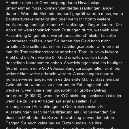
Anbieter nach der Genehmigung durch NovaJackpot
unternehmen muss, können Standardauszahlungen länger
dauern. Wenn die Methode manuell geprüft werden muss, wenn
Banknetzwerke beteiligt sind oder wenn Ihr Konto weitere
Verifizierung benötigt, können Auszahlungen länger dauern. Die
App führt wahrscheinlich noch Prüfungen durch, weshalb eine
Auszahlung länger als erwartet „ausstehend“ bleibt. Es sollte
„verarbeitet“ heißen, aber Sie haben das Geld noch nicht
erhalten. Sie sollten dann Ihren Zahlungsanbieter anrufen und
ihm die Transaktionsreferenz angeben. Tipp: Ihr NovaJackpot
Profil und die Art, wie Sie Ihr Geld erhalten, sollten beide
denselben Kontonamen haben. Abweichungen sind ein häufiger
Grund, warum eine 500 € Auszahlung zurückgehalten wird, bis
weitere Nachweise erbracht werden. Auszahlungen dauern
normalerweise länger, wenn es das erste Mal ist, dass jemand
Geld abhebt, wenn sie zu einer neuen Zahlungsmethode
wechseln, wenn sie einen ungewöhnlich großen Betrag
anfordern (5.000 €), wenn ihr KYC nicht abgeschlossen ist oder
wenn sie zu viele Anfragen auf einmal stellen. Für
reibungslosere Auszahlungen in Österreich reichen Sie
Auszahlungen nach der Verifizierung ein und verwenden Sie
dieselbe Methode, die Sie zur Einzahlung verwendet haben.
Tätigen Sie auch keine neuen Einzahlungen, bis Ihre
Auszahlung abgeschlossen ist, es sei denn, die Kasse sagt es